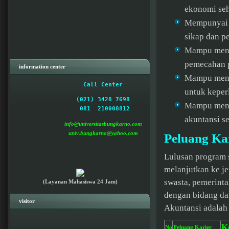
ekonomi se
Mempunyai k
sikap dan p
Mampu mengg
pemecahan p
information center
Mampu mengu
 Call Center  
untuk keperl
(021) 3428 7698

Mampu mengu
akuntansi s
info@universitasbungkarno.com
univ.bungkarno@yahoo.com
Peluang Ka
Lulusan program 
melanjutkan ke je
swasta, pemerint
(Layanan Mahasiswa 24 Jam)
dengan bidang da
visitor
Akuntansi adalah 
K
No
Peluang Karier