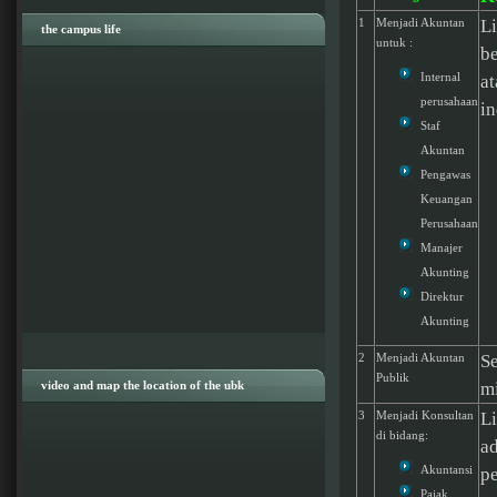
1
Menjadi Akuntan
Li
the campus life
untuk :
be
Internal
at
perusahaan
in
Staf
Akuntan
Pengawas
Keuangan
Perusahaan
Manajer
Akunting
Direktur
Akunting
2
Menjadi Akuntan
S
Publik
video and map the location of the ubk
mi
3
Menjadi Konsultan
L
di bidang:
a
Akuntansi
p
Pajak