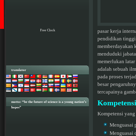
Free Clock
pasar kerja inter
pendidikan tingg
memberdayakan ke
menduduki jabata
memerlukan latar 
adalah sebuah ilm
translator
pada proses terja
besar pengaruhny
tercapainya gamba
Kompetensi
motto: “be the future of science is a young nation’s
hopes”
Kompetensi yang d
Menguasai p
Menguasai d