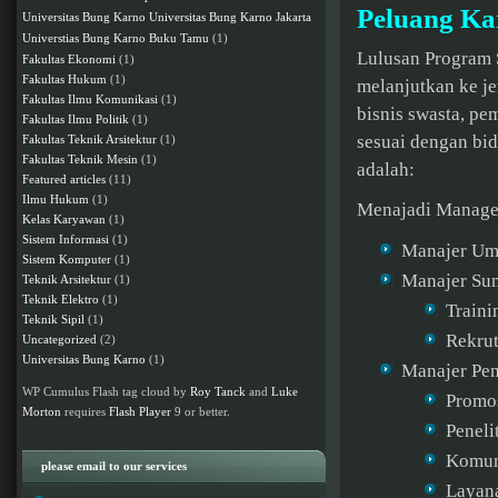
Peluang Ka
Universitas Bung Karno
Universitas Bung Karno Jakarta
Buku Tamu
(1)
Universtias Bung Karno
Lulusan Program 
Fakultas Ekonomi
(1)
Fakultas Hukum
(1)
melanjutkan ke je
Fakultas Ilmu Komunikasi
(1)
bisnis swasta, p
Fakultas Ilmu Politik
(1)
sesuai dengan bi
Fakultas Teknik Arsitektur
(1)
Fakultas Teknik Mesin
(1)
adalah:
Featured articles
(11)
Ilmu Hukum
(1)
Menajadi Manager
Kelas Karyawan
(1)
Sistem Informasi
(1)
Manajer U
Sistem Komputer
(1)
Manajer Su
Teknik Arsitektur
(1)
Teknik Elektro
(1)
Train
Teknik Sipil
(1)
Rekrut
Uncategorized
(2)
Universitas Bung Karno
(1)
Manajer Pe
WP Cumulus Flash tag cloud by
Roy Tanck
and
Luke
Promos
Morton
requires
Flash Player
9 or better.
Peneli
Komun
please email to our services
Layan