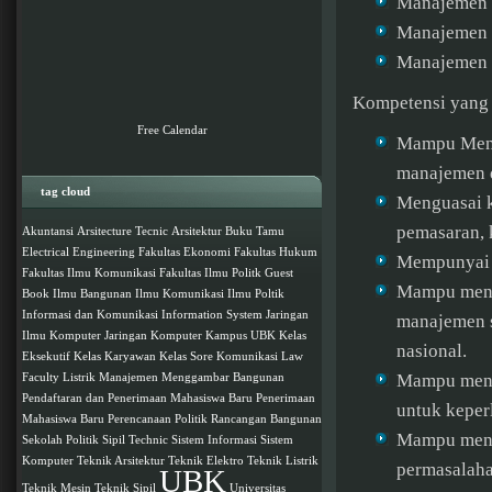
Manajemen 
Manajemen 
Manajemen 
Kompetensi yang 
Free Calendar
Mampu Mengu
manajemen d
tag cloud
Menguasai k
pemasaran, 
Akuntansi
Arsitecture Tecnic
Arsitektur
Buku Tamu
Electrical Engineering
Fakultas Ekonomi
Fakultas Hukum
Mempunyai 
Fakultas Ilmu Komunikasi
Fakultas Ilmu Politk
Guest
Mampu mengu
Book
Ilmu Bangunan
Ilmu Komunikasi
Ilmu Poltik
Informasi dan Komunikasi
Information System
Jaringan
manajemen s
Ilmu Komputer
Jaringan Komputer
Kampus UBK
Kelas
nasional.
Eksekutif
Kelas Karyawan
Kelas Sore
Komunikasi
Law
Mampu meng
Faculty
Listrik
Manajemen
Menggambar Bangunan
Pendaftaran dan Penerimaan Mahasiswa Baru
Penerimaan
untuk keperl
Mahasiswa Baru
Perencanaan
Politik
Rancangan Bangunan
Mampu mengg
Sekolah Politik
Sipil Technic
Sistem Informasi
Sistem
Komputer
Teknik Arsitektur
Teknik Elektro
Teknik Listrik
permasalaha
UBK
Teknik Mesin
Teknik Sipil
Universitas