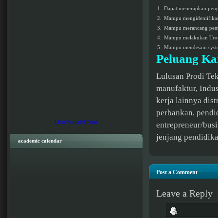
1.
Dapat menerapkan penge
2.
Mampu mengidentifikasi
3.
Mampu merancang pemban
4.
Mampu melakukan Troub
5.
Mampu mendesain system
Peluang Ka
Lulusan Prodi Tek
manufaktur, Indus
kerja lainnya
dist
perbankan, pendid
Lihat Peta Lebih Besar
entrepreneur/bus
jenjang pendidika
academic calendar
Post a Comment
Leave a Reply