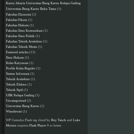
Karno Jakarta
Universitas Bung Karno Kelapa Gading
Buku Tamu
(1)
Universtias Bung Karno
Fakultas Ekonomi
(1)
Fakultas Fikom
(1)
Fakultas Hukum
(1)
Fakultas Ilmu Komunikasi
(1)
Fakultas Ilmu Politik
(1)
Fakultas Teknik Arsitektur
(1)
Fakultas Teknik Mesin
(1)
Featured articles
(13)
Ilmu Hukum
(1)
Kelas Karyawan
(1)
Profile Kelas Reguler
(1)
Sistem Informasi
(1)
Teknik Arsitektur
(1)
Teknik Elektro
(1)
Teknik Sipil
(1)
UBK Kelapa Gading
(1)
Uncategorized
(2)
Universitas Bung Karno
(1)
Wisudawan
(1)
WP Cumulus Flash tag cloud by
Roy Tanck
and
Luke
Morton
requires
Flash Player
9 or better.