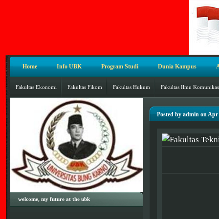
Home
Info UBK
Program Studi
Dunia Kampus
Fakultas Ekonomi
Fakultas Fikom
Fakultas Hukum
Fakultas Ilmu Komunikas
Posted by admin on Apr 
welcome, my future at the ubk