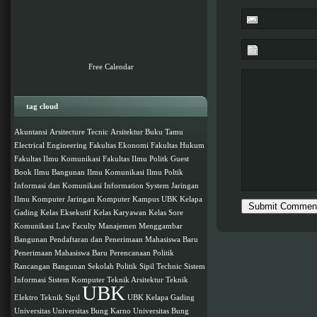
Free Calendar
tag cloud
Akuntansi
Arsitecture Tecnic
Arsitektur
Buku Tamu
Electrical Engineering
Fakultas Ekonomi
Fakultas Hukum
Fakultas Ilmu Komunikasi
Fakultas Ilmu Politk
Guest
Book
Ilmu Bangunan
Ilmu Komunikasi
Ilmu Poltik
Informasi dan Komunikasi
Information System
Jaringan
Ilmu Komputer
Jaringan Komputer
Kampus UBK
Kelapa
Gading
Kelas Eksekutif
Kelas Karyawan
Kelas Sore
Komunikasi
Law Faculty
Manajemen
Menggambar
Bangunan
Pendaftaran dan Penerimaan Mahasiswa Baru
Penerimaan Mahasiswa Baru
Perencanaan
Politik
Rancangan Bangunan
Sekolah Politik
Sipil Technic
Sistem
Informasi
Sistem Komputer
Teknik Arsitektur
Teknik
UBK
Elektro
Teknik Sipil
UBK Kelapa Gading
Universitas
Universitas Bung Karno
Universitas Bung