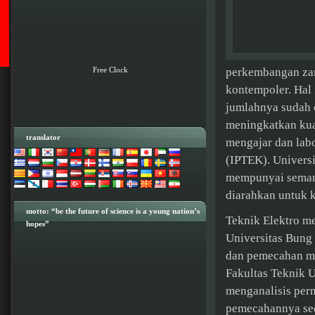
Free Clock
perkembangan zam
kontempoler. Hal
jumlahnya sudah 
meningkatkan kual
translator
mengajar dan lab
(IPTEK). Univers
mempunyai semang
diarahkan untuk kr
motto: “be the future of science is a young nation’s
Teknik Elektro me
hopes”
Universitas Bung
dan pemecahan mas
Fakultas Teknik U
menganalisis pe
pemecahannya sec