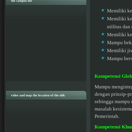
the campus life
Memiliki k
Memiliki k
utilitas dan 
Memiliki k
Mampu beke
Memiliki jiw
Mampu bersa
Kompetensi Glob
Mampu mengintegr
dengan prinsip-p
video and map the location of the ubk
sehingga mampu m
masalah kesistema
Pemerintah.
Kompetensi Khu