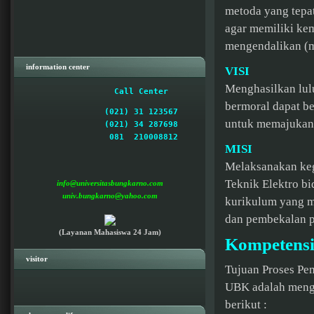
metoda yang tepat
agar memiliki k
mengendalikan (me
information center
VISI
Menghasilkan lulu
 Call Center  
bermoral dapat b
(021) 31 123567

untuk memajukan
(021) 34 287698

  081  210008812 

MISI
Melaksanakan keg
Teknik Elektro bi
info@universitasbungkarno.com
univ.bungkarno@yahoo.com
kurikulum yang me
dan pembekalan p
(Layanan Mahasiswa 24 Jam)
Kompetensi
visitor
Tujuan Proses Pem
UBK adalah mengh
berikut :